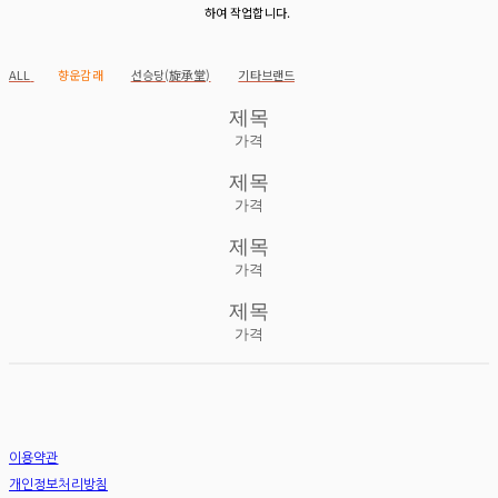
하여 작업합니다.
ALL
향운감래
선승당(旋承堂)
기타브랜드
제목
가격
제목
가격
제목
가격
제목
가격
이용약관
개인정보처리방침