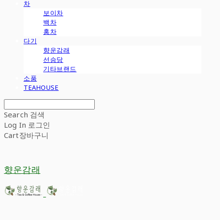
차
보이차
백차
홍차
다기
향운감래
선승당
기타브랜드
소품
TEAHOUSE
Search
검색
Log In
로그인
Cart
장바구니
향운감래