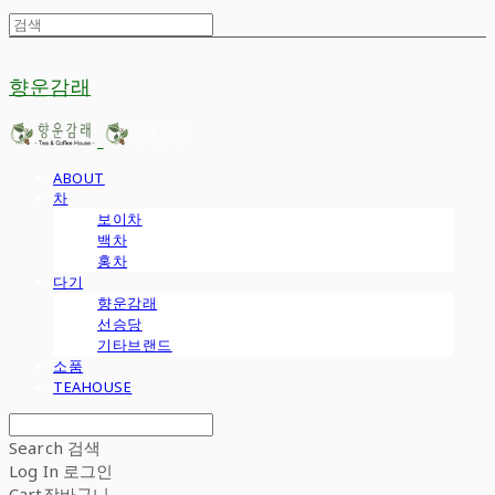
향운감래
ABOUT
차
보이차
백차
홍차
다기
향운감래
선승당
기타브랜드
소품
TEAHOUSE
Search
검색
Log In
로그인
Cart
장바구니