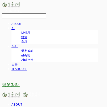
LOG IN
로그인
ABOUT
차
보이차
백차
홍차
다기
향운감래
선승당
기타브랜드
소품
TEAHOUSE
향운감래
ABOUT